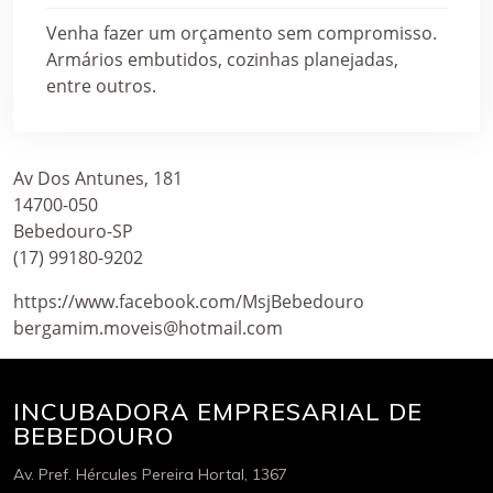
Venha fazer um orçamento sem compromisso.
Armários embutidos, cozinhas planejadas,
entre outros.
Av Dos Antunes, 181
14700-050
Bebedouro-SP
(17) 99180-9202
https://www.facebook.com/MsjBebedouro
bergamim.moveis@hotmail.com
INCUBADORA EMPRESARIAL DE
BEBEDOURO
Av. Pref. Hércules Pereira Hortal, 1367