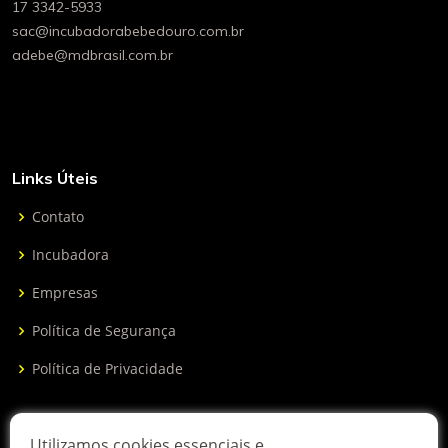
17 3342-5933
sac@incubadorabebedouro.com.br
adebe@mdbrasil.com.br
Links Úteis
Contato
Incubadora
Empresas
Política de Segurança
Política de Privacidade
Receber boletim informativo
Utilizamos cookies essenciais e