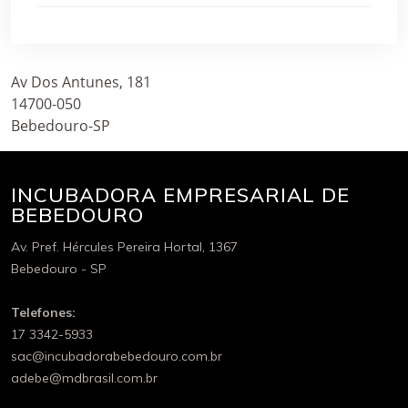
Av Dos Antunes, 181
14700-050
Bebedouro-SP
INCUBADORA EMPRESARIAL DE
BEBEDOURO
Av. Pref. Hércules Pereira Hortal, 1367
Bebedouro - SP
Telefones:
17 3342-5933
sac@incubadorabebedouro.com.br
adebe@mdbrasil.com.br