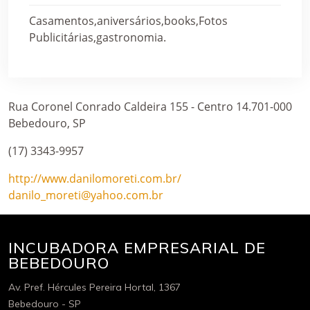
Casamentos,aniversários,books,Fotos
Publicitárias,gastronomia.
Rua Coronel Conrado Caldeira 155 - Centro 14.701-000
Bebedouro, SP
(17) 3343-9957
http://www.danilomoreti.com.br/
danilo_moreti@yahoo.com.br
INCUBADORA EMPRESARIAL DE
BEBEDOURO
Av. Pref. Hércules Pereira Hortal, 1367
Bebedouro - SP